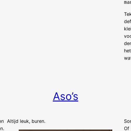
Tek
def
kl
voo
de
het
wa
Aso’s
en
Altijd leuk, buren.
So
n.
Of 