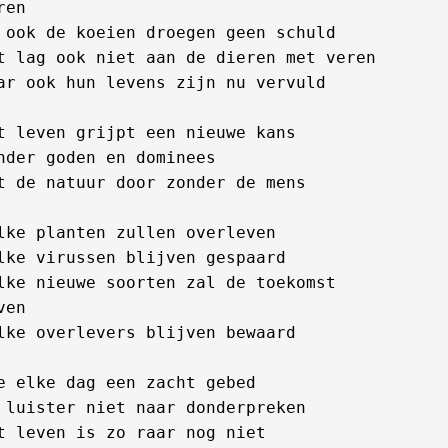
ren

 ook de koeien droegen geen schuld

t lag ook niet aan de dieren met veren

ar ook hun levens zijn nu vervuld

t leven grijpt een nieuwe kans

nder goden en dominees

t de natuur door zonder de mens

lke planten zullen overleven

lke virussen blijven gespaard

lke nieuwe soorten zal de toekomst 
ven

lke overlevers blijven bewaard

e elke dag een zacht gebed

 luister niet naar donderpreken

t leven is zo raar nog niet
