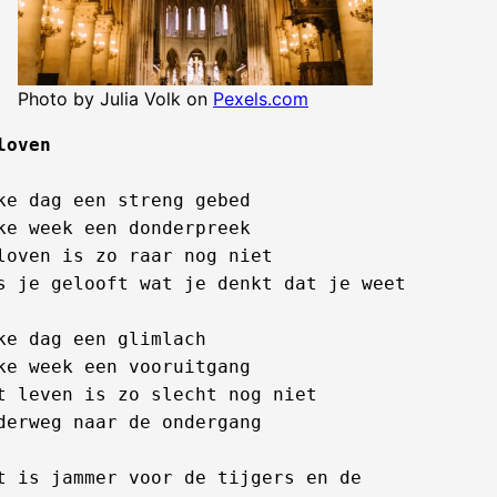
Photo by Julia Volk on
Pexels.com
loven
ke dag een streng gebed

ke week een donderpreek

loven is zo raar nog niet

s je gelooft wat je denkt dat je weet

ke dag een glimlach

ke week een vooruitgang

t leven is zo slecht nog niet

derweg naar de ondergang

t is jammer voor de tijgers en de 