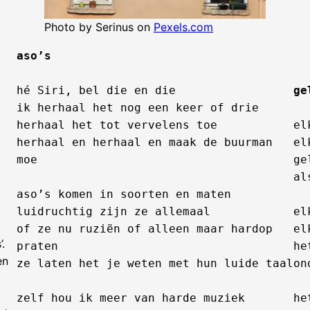
Photo by Serinus on
Pexels.com
aso’s
hé Siri, bel die en die

ge
ik herhaal het nog een keer of drie

herhaal het tot vervelens toe

el
herhaal en herhaal en maak de buurman 
el
moe

ge
al
aso’s komen in soorten en maten

luidruchtig zijn ze allemaal

el
of ze nu ruziën of alleen maar hardop 
el
.
praten

he
en
ze laten het je weten met hun luide taal

on
zelf hou ik meer van harde muziek

he