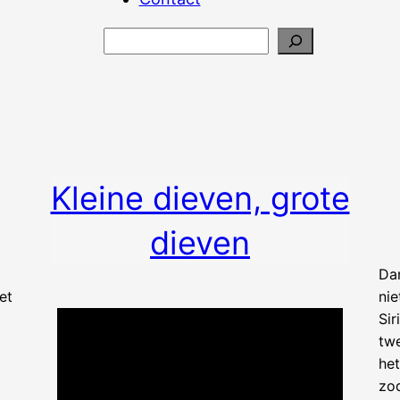
Zoek
Kleine dieven, grote
dieven
Dan
et
nie
Sir
twe
het
zod