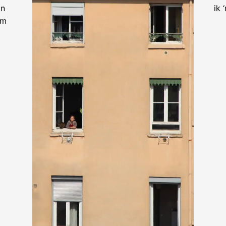
an
ik 
om