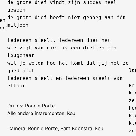
de grote dief vindt zijn succes heel 
gewoon
de grote dief heeft niet genoeg aan één 
een
miljoen
rm’.
iedereen steelt, iedereen doet het
wie zegt van niet is een dief en een 
leugenaar
wil je weten hoe het komt dat jij het zo 
la
goed hebt
iedereen steelt en iedereen steelt van 
er
elkaar
kl
ze
Drums: Ronnie Porte
ho
Alle andere instrumenten: Keu
kl
kl
Camera: Ronnie Porte, Bart Boonstra, Keu
ze