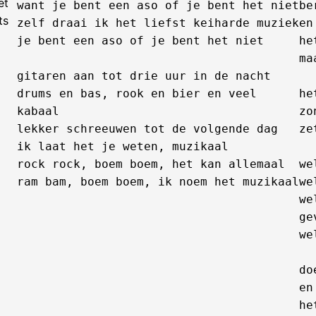
et
want je bent een aso of je bent het niet

be
ts
zelf draai ik het liefst keiharde muziek

en
je bent een aso of je bent het niet

he
ma
gitaren aan tot drie uur in de nacht

drums en bas, rook en bier en veel 
he
kabaal

zo
lekker schreeuwen tot de volgende dag

ze
ik laat het je weten, muzikaal

rock rock, boem boem, het kan allemaal

we
we
we
ge
we
do
en
he